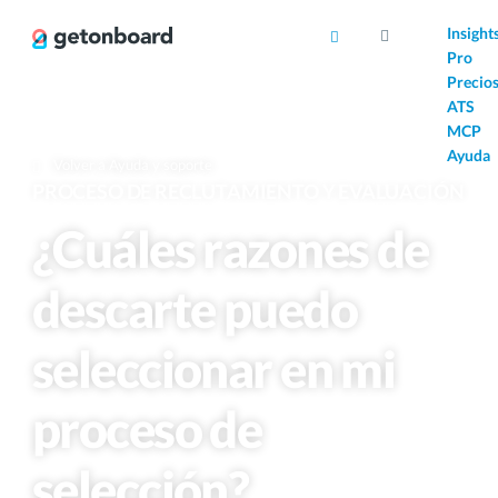
AI
Insight
Pro
Precio
ATS
MCP
Ayuda
Volver a Ayuda y soporte
PROCESO DE RECLUTAMIENTO Y EVALUACIÓN
¿Cuáles razones de
descarte puedo
seleccionar en mi
proceso de
selección?