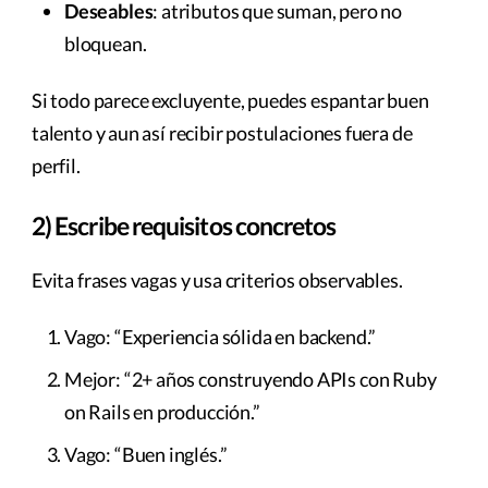
Deseables
: atributos que suman, pero no
bloquean.
Si todo parece excluyente, puedes espantar buen
talento y aun así recibir postulaciones fuera de
perfil.
2) Escribe requisitos concretos
Evita frases vagas y usa criterios observables.
Vago: “Experiencia sólida en backend.”
Mejor: “2+ años construyendo APIs con Ruby
on Rails en producción.”
Vago: “Buen inglés.”