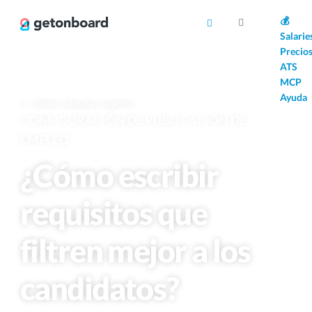
AI
💰
Salarie
Precio
ATS
MCP
Ayuda
Volver a Ayuda y soporte
CONFIGURACIÓN DE PUBLICACIÓN DE
EMPLEO
¿Cómo escribir
requisitos que
filtren mejor a los
candidatos?