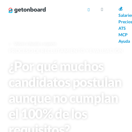
AI
💰
Salarie
Precio
ATS
MCP
Ayuda
Volver a Ayuda y soporte
PROCESO DE RECLUTAMIENTO Y EVALUACIÓN
¿Por qué muchos
candidatos postulan
aunque no cumplan
el 100% de los
requisitos?