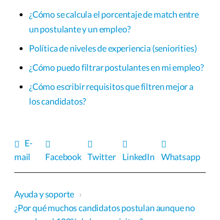
¿Cómo se calcula el porcentaje de match entre
un postulante y un empleo?
Política de niveles de experiencia (seniorities)
¿Cómo puedo filtrar postulantes en mi empleo?
¿Cómo escribir requisitos que filtren mejor a
los candidatos?
E-
mail
Facebook
Twitter
LinkedIn
Whatsapp
Ayuda y soporte
›
¿Por qué muchos candidatos postulan aunque no