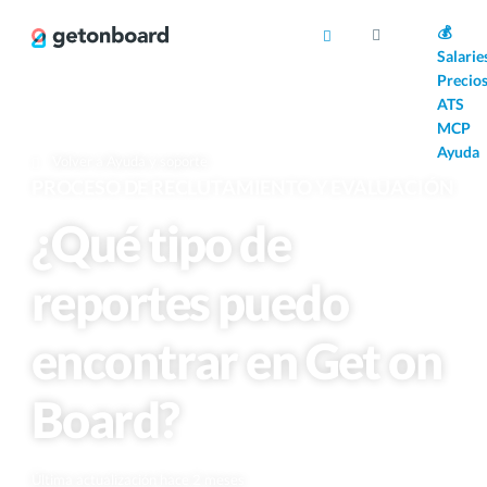
AI
💰
Salarie
Precio
ATS
MCP
Ayuda
Volver a Ayuda y soporte
PROCESO DE RECLUTAMIENTO Y EVALUACIÓN
¿Qué tipo de
reportes puedo
encontrar en Get on
Board?
Última actualización hace 2 meses