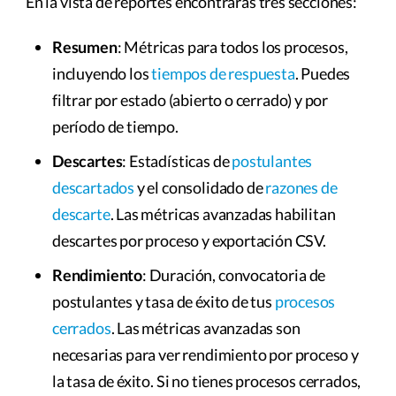
En la vista de reportes encontrarás tres secciones:
Resumen
: Métricas para todos los procesos,
incluyendo los
tiempos de respuesta
. Puedes
filtrar por estado (abierto o cerrado) y por
período de tiempo.
Descartes
: Estadísticas de
postulantes
descartados
y el consolidado de
razones de
descarte
. Las métricas avanzadas habilitan
descartes por proceso y exportación CSV.
Rendimiento
: Duración, convocatoria de
postulantes y tasa de éxito de tus
procesos
cerrados
. Las métricas avanzadas son
necesarias para ver rendimiento por proceso y
la tasa de éxito. Si no tienes procesos cerrados,